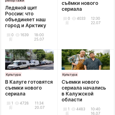
репортажи
съёмки нового
Ледяной щит
сериала
России: что
0
4033
12:30
объединяет наш
22.07
город и Арктику
0
1639
18:00
25.07
Культура
Культура
В Калуге готовятся
Съемки нового
съемки нового
сериала начались
сериала
в Калужской
области
1
4728
11:34
20.07
1
4483
10:40
16.07