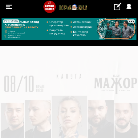
РЕКЛАМА
+23...+24 °С
СОБЫТИЯ
Концерты
Выставки