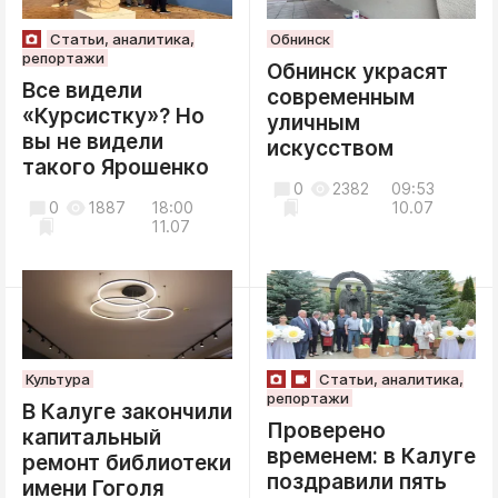
Статьи, аналитика,
Обнинск
репортажи
Обнинск украсят
Все видели
современным
«Курсистку»? Но
уличным
вы не видели
искусством
такого Ярошенко
0
2382
09:53
0
1887
18:00
10.07
11.07
Культура
Статьи, аналитика,
репортажи
В Калуге закончили
Проверено
капитальный
временем: в Калуге
ремонт библиотеки
поздравили пять
имени Гоголя