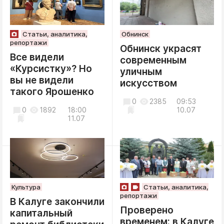
Статьи, аналитика,
Обнинск
репортажи
Обнинск украсят
Все видели
современным
«Курсистку»? Но
уличным
вы не видели
искусством
такого Ярошенко
0
2385
09:53
0
1892
18:00
10.07
11.07
Культура
Статьи, аналитика,
репортажи
В Калуге закончили
Проверено
капитальный
временем: в Калуге