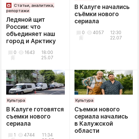
Статьи, аналитика,
В Калуге начались
репортажи
съёмки нового
Ледяной щит
сериала
России: что
0
4057
12:30
объединяет наш
22.07
город и Арктику
0
1643
18:00
25.07
Культура
Культура
В Калуге готовятся
Съемки нового
съемки нового
сериала начались
сериала
в Калужской
области
1
4744
11:34