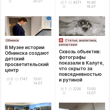
20.07
1
4571
10:40
16.07
Обнинск
Статьи, аналитика,
репортажи
В Музее истории
Сквозь объектив:
Обнинска создают
фотографы
детский
показали в Калуге,
просветительский
что скрыто за
центр
повседневностью
0
1747
13:01
и рутиной
14.07
1
2226
13:00
13.07