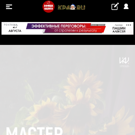
+21...+22 °С
РЕКЛАМА
СОБЫТИЯ
Концерты
Выставки