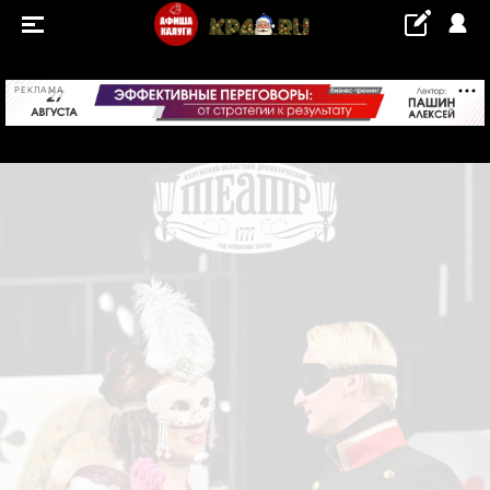
+21...+22 °С
РЕКЛАМА
СОБЫТИЯ
Концерты
Выставки