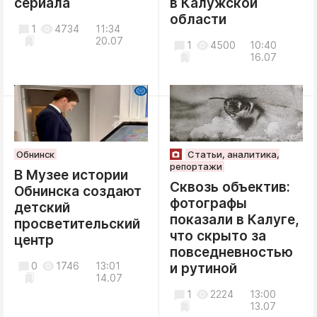
сериала
в Калужской
области
1
4734
11:34
20.07
1
4500
10:40
16.07
Обнинск
Статьи, аналитика,
репортажи
В Музее истории
Сквозь объектив:
Обнинска создают
фотографы
детский
показали в Калуге,
просветительский
что скрыто за
центр
повседневностью
0
1746
13:01
и рутиной
14.07
1
2224
13:00
13.07