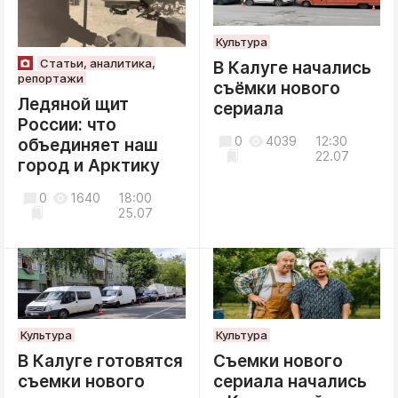
Культура
Статьи, аналитика,
В Калуге начались
репортажи
съёмки нового
Ледяной щит
сериала
России: что
0
4039
12:30
объединяет наш
22.07
город и Арктику
0
1640
18:00
25.07
Культура
Культура
В Калуге готовятся
Съемки нового
съемки нового
сериала начались