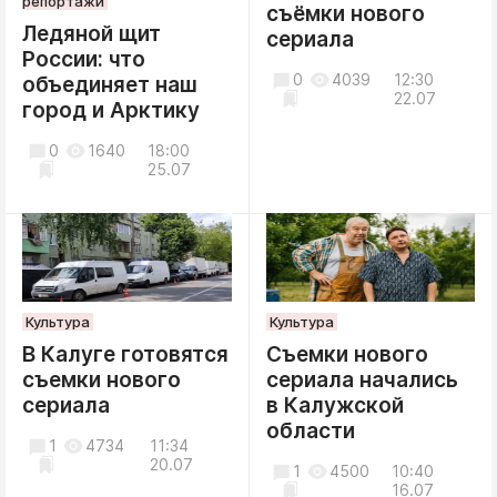
репортажи
съёмки нового
Ледяной щит
сериала
России: что
0
4039
12:30
объединяет наш
22.07
город и Арктику
0
1640
18:00
25.07
Культура
Культура
В Калуге готовятся
Съемки нового
съемки нового
сериала начались
сериала
в Калужской
области
1
4734
11:34
20.07
1
4500
10:40
16.07