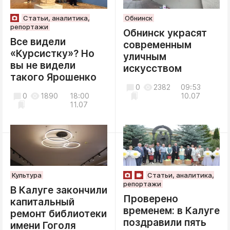
Статьи, аналитика,
Обнинск
репортажи
Обнинск украсят
Все видели
современным
«Курсистку»? Но
уличным
вы не видели
искусством
такого Ярошенко
0
2382
09:53
0
1890
18:00
10.07
11.07
Культура
Статьи, аналитика,
репортажи
В Калуге закончили
Проверено
капитальный
временем: в Калуге
ремонт библиотеки
поздравили пять
имени Гоголя