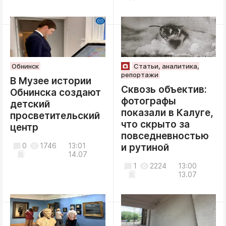
Обнинск
Статьи, аналитика,
репортажи
В Музее истории
Сквозь объектив:
Обнинска создают
фотографы
детский
показали в Калуге,
просветительский
что скрыто за
центр
повседневностью
0
1746
13:01
и рутиной
14.07
1
2224
13:00
13.07