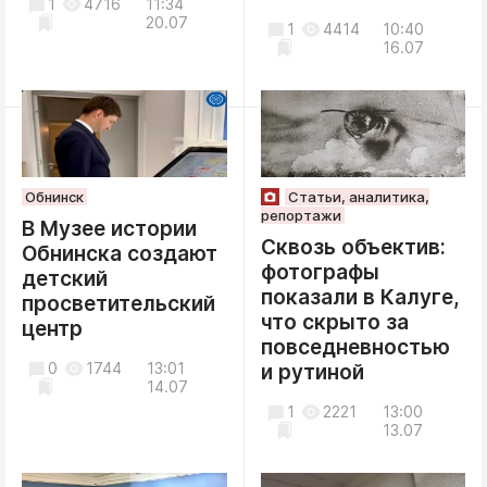
1
4716
11:34
20.07
1
4414
10:40
16.07
Обнинск
Статьи, аналитика,
репортажи
В Музее истории
Сквозь объектив:
Обнинска создают
фотографы
детский
показали в Калуге,
просветительский
что скрыто за
центр
повседневностью
0
1744
13:01
и рутиной
14.07
1
2221
13:00
13.07