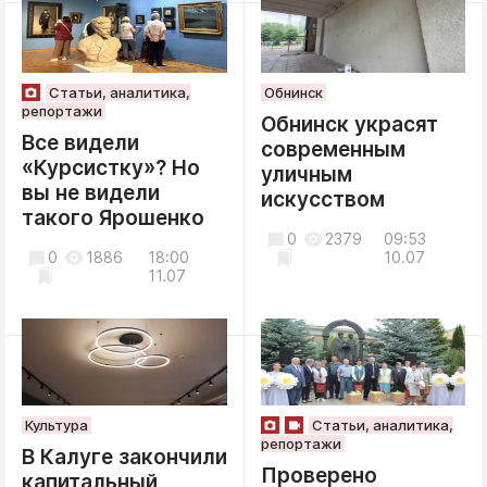
Статьи, аналитика,
Обнинск
репортажи
Обнинск украсят
Все видели
современным
«Курсистку»? Но
уличным
вы не видели
искусством
такого Ярошенко
0
2379
09:53
0
1886
18:00
10.07
11.07
Культура
Статьи, аналитика,
репортажи
В Калуге закончили
Проверено
капитальный