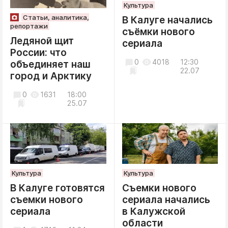
Культура
Статьи, аналитика,
В Калуге начались
репортажи
съёмки нового
Ледяной щит
сериала
России: что
0
4018
12:30
объединяет наш
22.07
город и Арктику
0
1631
18:00
25.07
Культура
Культура
В Калуге готовятся
Съемки нового
съемки нового
сериала начались
сериала
в Калужской
области