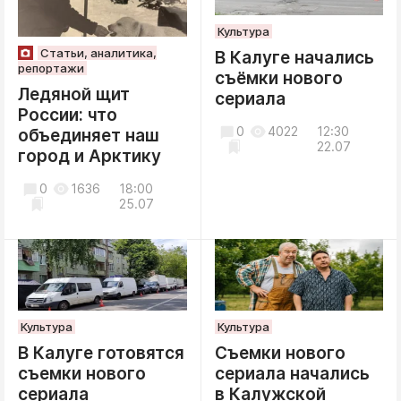
Культура
Статьи, аналитика,
В Калуге начались
репортажи
съёмки нового
Ледяной щит
сериала
России: что
0
4022
12:30
объединяет наш
22.07
город и Арктику
0
1636
18:00
25.07
Культура
Культура
В Калуге готовятся
Съемки нового
съемки нового
сериала начались
сериала
в Калужской