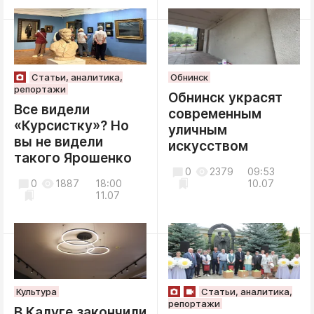
Статьи, аналитика,
Обнинск
репортажи
Обнинск украсят
Все видели
современным
«Курсистку»? Но
уличным
вы не видели
искусством
такого Ярошенко
0
2379
09:53
0
1887
18:00
10.07
11.07
Культура
Статьи, аналитика,
репортажи
В Калуге закончили