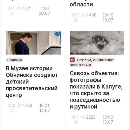
области
1
4721
11:34
20.07
1
4448
10:40
16.07
Обнинск
Статьи, аналитика,
репортажи
В Музее истории
Сквозь объектив:
Обнинска создают
фотографы
детский
показали в Калуге,
просветительский
что скрыто за
центр
повседневностью
0
1744
13:01
и рутиной
14.07
1
2223
13:00
13.07