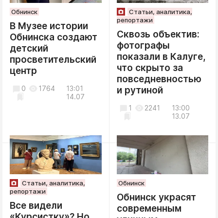
Обнинск
Статьи, аналитика,
репортажи
В Музее истории
Сквозь объектив:
Обнинска создают
фотографы
детский
показали в Калуге,
просветительский
что скрыто за
центр
повседневностью
0
1764
13:01
и рутиной
14.07
1
2241
13:00
13.07
Статьи, аналитика,
Обнинск
репортажи
Обнинск украсят
Все видели
современным
«Курсистку»? Но