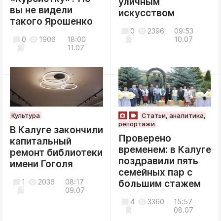
уличным
вы не видели
искусством
такого Ярошенко
0
2396
09:53
0
1906
18:00
10.07
11.07
Культура
Статьи, аналитика,
репортажи
В Калуге закончили
Проверено
капитальный
временем: в Калуге
ремонт библиотеки
поздравили пять
имени Гоголя
семейных пар с
1
2036
08:17
большим стажем
09.07
4
3360
15:57
08.07