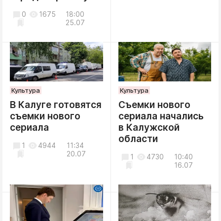
0
1675
18:00
25.07
Культура
Культура
В Калуге готовятся
Съемки нового
съемки нового
сериала начались
сериала
в Калужской
области
1
4944
11:34
20.07
1
4730
10:40
16.07