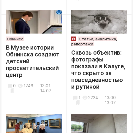
Обнинск
Статьи, аналитика,
репортажи
В Музее истории
Сквозь объектив:
Обнинска создают
фотографы
детский
показали в Калуге,
просветительский
что скрыто за
центр
повседневностью
0
1746
13:01
и рутиной
14.07
1
2224
13:00
13.07