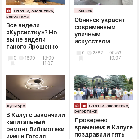
Статьи, аналитика,
Обнинск
репортажи
Обнинск украсят
Все видели
современным
«Курсистку»? Но
уличным
вы не видели
искусством
такого Ярошенко
0
2382
09:53
0
1890
18:00
10.07
11.07
Культура
Статьи, аналитика,
репортажи
В Калуге закончили
Проверено
капитальный
временем: в Калуге
ремонт библиотеки
поздравили пять
имени Гоголя