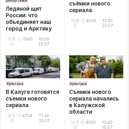
репортажи
съёмки нового
Ледяной щит
сериала
России: что
0
4039
12:30
объединяет наш
22.07
город и Арктику
0
1640
18:00
25.07
Культура
Культура
В Калуге готовятся
Съемки нового
съемки нового
сериала начались
сериала
в Калужской
области
1
4734
11:34
20.07
1
4500
10:40
16.07