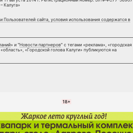
– Калуга»
Культура
ции Пользователей сайта, условия использования содержатся в
В Калуге готовятся съемки
сериала
1
4682
11
паний
» и "
Новости партнеров
" с тегами «реклама», «городская
 «область», «Городской голова Калуги» публикуются на
Культура
18+
Съемки нового сериала на
в Калужской области
1
4344
10