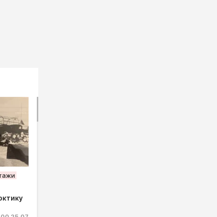
ртажи
рктику
:00 25.07