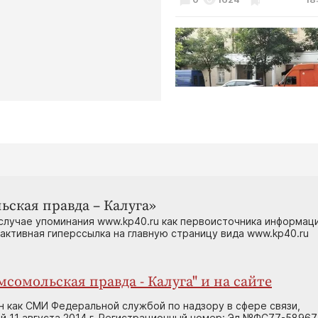
Культура
В Калуге начались съёмки 
сериала
ьская правда – Калуга»
0
3982
12
случае упоминания www.kp40.ru как первоисточника информаци
 активная гиперссылка на главную страницу вида www.kp40.ru
сомольская правда - Калуга" и на сайте
н как СМИ Федеральной службой по надзору в сфере связи,
 11 августа 2014 г. Регистрационный номер: Эл №ФС77-58967