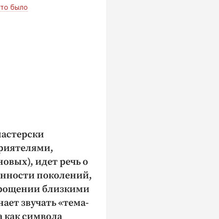
это было
мастерски
риятелями,
овых), идет речь о
енности поколений,
прощении близкими
нает звучать «тема-
а как символа