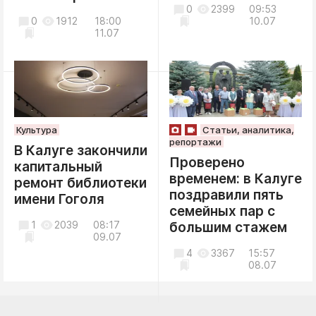
0
2399
09:53
0
1912
18:00
10.07
11.07
Культура
Статьи, аналитика,
репортажи
В Калуге закончили
Проверено
капитальный
временем: в Калуге
ремонт библиотеки
поздравили пять
имени Гоголя
семейных пар с
1
2039
08:17
большим стажем
09.07
4
3367
15:57
08.07