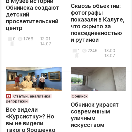
В Музее истории
Сквозь объектив:
Обнинска создают
фотографы
детский
показали в Калуге,
просветительский
что скрыто за
центр
повседневностью
0
1766
13:01
и рутиной
14.07
1
2246
13:00
13.07
Статьи, аналитика,
Обнинск
репортажи
Обнинск украсят
Все видели
современным
«Курсистку»? Но
уличным
вы не видели
искусством
такого Ярошенко