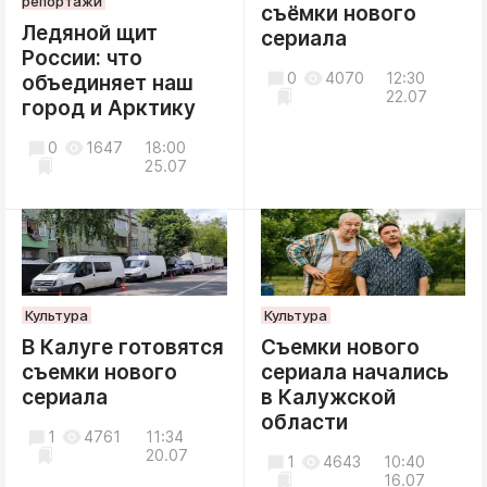
репортажи
съёмки нового
Ледяной щит
сериала
России: что
0
4070
12:30
объединяет наш
22.07
город и Арктику
0
1647
18:00
25.07
Культура
Культура
В Калуге готовятся
Съемки нового
съемки нового
сериала начались
сериала
в Калужской
области
1
4761
11:34
20.07
1
4643
10:40
16.07