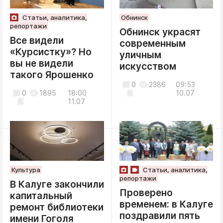
Статьи, аналитика,
Обнинск
репортажи
Обнинск украсят
Все видели
современным
«Курсистку»? Но
уличным
вы не видели
искусством
такого Ярошенко
0
2386
09:53
0
1895
18:00
10.07
11.07
Культура
Статьи, аналитика,
репортажи
В Калуге закончили
Проверено
капитальный
временем: в Калуге
ремонт библиотеки
поздравили пять
имени Гоголя