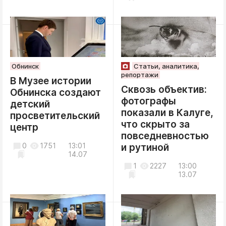
Обнинск
Статьи, аналитика,
репортажи
В Музее истории
Сквозь объектив:
Обнинска создают
фотографы
детский
показали в Калуге,
просветительский
что скрыто за
центр
повседневностью
0
1751
13:01
и рутиной
14.07
1
2227
13:00
13.07