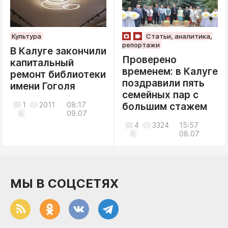
Культура
Статьи, аналитика,
репортажи
В Калуге закончили
Проверено
капитальный
временем: в Калуге
ремонт библиотеки
поздравили пять
имени Гоголя
семейных пар с
1
2011
08:17
большим стажем
09.07
4
3324
15:57
08.07
МЫ В СОЦСЕТЯХ