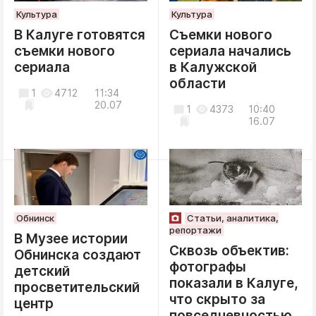
Культура
Культура
В Калуге готовятся
Съемки нового
съемки нового
сериала начались
сериала
в Калужской
области
1
4712
11:34
20.07
1
4373
10:40
16.07
Обнинск
Статьи, аналитика,
репортажи
В Музее истории
Сквозь объектив:
Обнинска создают
фотографы
детский
показали в Калуге,
просветительский
что скрыто за
центр
повседневностью