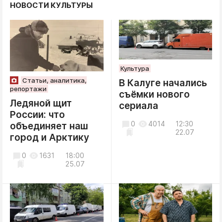
НОВОСТИ КУЛЬТУРЫ
Культура
Статьи, аналитика,
В Калуге начались
репортажи
съёмки нового
Ледяной щит
сериала
России: что
0
4014
12:30
объединяет наш
22.07
город и Арктику
0
1631
18:00
25.07