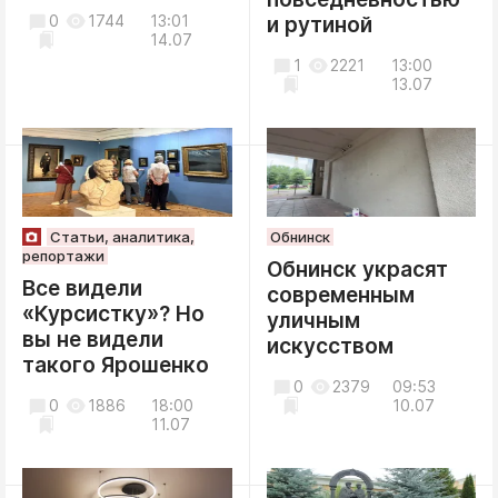
0
1744
13:01
и рутиной
14.07
1
2221
13:00
13.07
Статьи, аналитика,
Обнинск
репортажи
Обнинск украсят
Все видели
современным
«Курсистку»? Но
уличным
вы не видели
искусством
такого Ярошенко
0
2379
09:53
0
1886
18:00
10.07
11.07